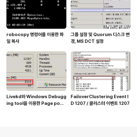
robocopy 명령어를 이용한 파
그룹 설정 및 Quorum 디스크 변
일 복사
경, MS DCT 설정
Livekd와 Windows Debugg
FailoverClustering Event I
ing tool을 이용한 Page pool
D 1207 / 클러스터 이벤트 1207
확인 방법
의안내