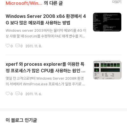
더보기
Microsoft/Windows Platform
의 다른 글
Windows Server 2008 x86 환경에서 4
G 보다 많은 메모리를 사용하는 방법
글 내용
Windows server 2003에서는 물리적 메모리를 4G 이
상 사용 할 때 boot.ini를 수정하여 PAE 매개 변수를 지정
하였습니다만 Windows server 2008에서는 더 이상
0
0
2011. 11. 8.
boot.ini가 존재하지 않기 때문에 bootmgr이라는 파일
이 부팅을 관리 하며 해당 파일은 bcdedit이라는 명령어
를 통해서만 확인 및 수정이 가능합니다. [PAE 매개 변수
xperf 와 process explorer를 이용한 특
란] /PAE 매개 변수는 PAE(Physical Address Extens
ion)를 활성화합니다. 이 매개 변수는 Windows 커널의 P
정 프로세스가 많은 CPU를 사용하는 원인 분
글 내용
AE 버전을 로드하도록 시스템에 지시합니다. PAE는 페이
석
몇일 전 고객으로부터 Windows Server 2008R 환경
지 변환 계층 구조를 사용하여 32비트 주소 지정이 설정된
의 서버에서 WmiPrvse.exe 프로세스가 일정 주기로 많
시스템이 4GB 이상의 실제 메모리를 처리할 수 있도록 하
은 CPU를 점유하는 현상에 대한 원인 분석을 해 달라는 요
는 주소 지정 전략입니다..
0
0
2011. 11. 6.
청을 받았습니다. xperf 와 process explorer를 이용
해서 원인을 찾았는데 그 내용을 정리 해 봅니다. [현 상]
Windows server 2008R2 환경의 서버에서 WmiPrv
se.exe 가 2~3초 주기로 많은 CPU를 사용함 [서버 점
검 및 조치 방법] 문의 접수 후 해당 서버에 접속해서 확인
이 블로그 인기글
을 해 보니 아래와 같이 CPU 주기적으로 튀고 있었고 그