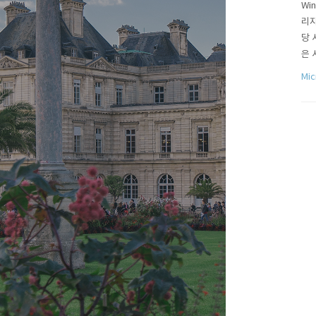
Wi
리자
당 
은 
생해
Mic
사용