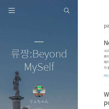
pa
N
류짱:Beyond
시스
류의
페이
MySelf
지 
onp
Mic
nel
W
リュちゃん
p