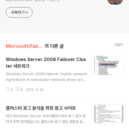
구독하기
더보기
Microsoft/Failover Cluster
의 다른 글
Windows Server 2008 Failover Clus
ter 네트워크
글 내용
Windows Server 2008 Failover Cluster network
ing features A new cluster network driver archit
ecture The ability to locate cluster nodes on diff
0
0
2012. 3. 13.
erent, routed networks in support of multi-site c
lusters Support for DHCP assigned IP addresse
s Improvements to the cluster health monitoring
클러스터 로그 분석을 위한 참고 사이트
(heartbeat) mechanism Support for IPv6 New cl
글 내용
uster network driver architecture The legacy cl
최근 Windows Server 2003클러스터의 로그 분석 문
uster network driver (..
의가 부쩍 많아졌습니다. 클러스터 로그 생성 과정과 로그
분석시 참고 할 만한 사이트를 정리 해 봅니다. [클러스트