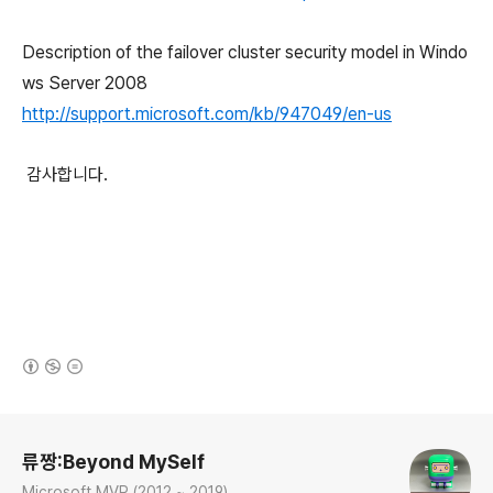
Description of the failover cluster security model in Windo
ws Server 2008
http://support.microsoft.com/kb/947049/en-us
감사합니다.
(새창열림)
로그 정보
류짱:Beyond MySelf
Microsoft MVP (2012 ~ 2019)