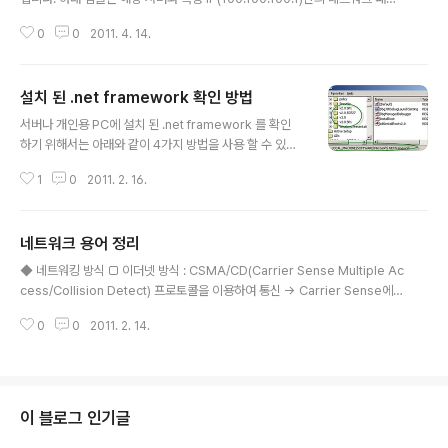
22245#7 SQLER on Windows Azure 캠프! 체험자
을 100M 단위로 수집 하는 방법입니다.. 아래와 같이 명령하면, c:\ 밑에 netm
를 위한 Azure 포털에 로그인부터 Virtual Machine에
0
0
2011. 4. 14.
oncap1.cap, netmoncap2.cap,… 100mb 단위로 계속 로깅 됩니다. 저장
접속 후 체험 진..
폴더는 서버 환경에 따라 변경 하시기 바랍니다 넷몬 다운로드(Microsoft Net
work Monitor 3.4) http://www.microsoft.com/downloads/en/detai
설치 된 .net framework 확인 방법
ls.aspx?FamilyID=983b941d-06cb-4658-b7f6-3088333d062f
글 내용
명령 프롬프트 실행 후 넷몬이 설치 된 디렉터리로 이동 후 아래 명령어를 실..
서버나 개인용 PC에 설치 된 .net framework 를 확인
하기 위해서는 아래와 같이 4가지 방법을 사용 할 수 있습
니다. 1. 프로그램 추가 제거에서 설치 된 .net framewor
1
0
2011. 2. 16.
k 확인 2. C:\Windows\Microsoft.NET\Framework
폴더에서 확인 3.레지스트리 키 값 HKLM\Software\Mi
crosoft\.NETFramework 4. NET Framework Set
네트워크 용어 정리
up Verification Tool User's Guide http://blogs.m
글 내용
sdn.com/b/astebner/archive/2008/10/13/8999
◆ 네트워킹 방식 □ 이더넷 방식 : CSMA/CD(Carrier Sense Multiple Ac
004.aspx [참고 자료] Windows XP 또는 Windows
cess/Collision Detect) 프로토콜을 이용하여 통신 -> Carrier Sense에
2000의 Microsoft .NET Framework 1.1 설치 문제
의한 다중 접근 충돌 감지 * 충돌 발생시 해당 pc 들은 랜덤한 시간 동안 기다린
를..
0
0
2011. 2. 14.
후 데이터 전송 시도 * 너무 많은 충돌이 발생하면 통신에 장애가 생김 □ 토큰
링(TokenRing) : 한 네트워크에서 오직 토큰을 가진 pc만이 네트워크 전송 가
능 collision은 없으나 다른 pc가 보낼 데이터가 없어도 차례가 올때 까지 계속
기다려야 함 □ FDDI □ ATM ◆ 케이블 관해서... 동일 기종과 통신 하기 위해
선 cross 케이블이 필요하고 이기 종간의 연결은 straight cable을 사용한다.
이 블로그 인기글
동일..