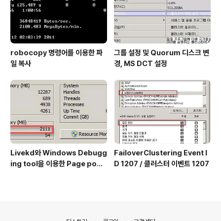
robocopy 명령어를 이용한 파
그룹 설정 및 Quorum 디스크 변
일 복사
경, MS DCT 설정
Livekd와 Windows Debugg
FailoverClustering Event I
ing tool을 이용한 Page pool
D 1207 / 클러스터 이벤트 1207
확인 방법
의안내