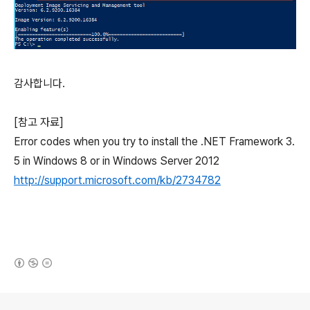
감사합니다.
[참고 자료]
Error codes when you try to install the .NET Framework 3.
5 in Windows 8 or in Windows Server 2012
http://support.microsoft.com/kb/2734782
(새창열림)
로그 정보