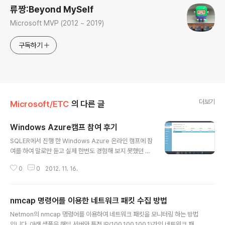
류짱:Beyond MySelf
Microsoft MVP (2012 ~ 2019)
구독하기
더보기
Microsoft/ETC
의 다른 글
Windows Azure캠프 참여 후기
글 내용
SQLER에서 진행 한 Windows Azure 온라인 캠프에 참
여를 하여 말로만 듣고 실제 한번도 경험해 보지 못했던 Wi
ndows Azure 서비스를 이용해 보았습니다. SQLER에
0
0
2012. 11. 16.
서 제공한 아래 가이드를 참고하여 Windows Azure 관
리 포털에 로그온(온라인 캠프 담당자로부터 발급 받은 사
용자 계정으로)하여 실행 중인 두 대의 Virtual Machine
nmcap 명령어를 이용한 네트워크 패킷 수집 방법
에 원격 데스크탑을 이용해서 로그온 후 본격적인 체험을
글 내용
시작하였습니다. SQLER on Windows Azure 캠프! -
Netmon의 nmcap 명령어를 이용하여 네트워크 패킷을 모니터링 하는 방법
(커뮤니티 온라인 무료 캠프) http://www.sqler.com/5
입니다. 아래 샘플은 해당 서버와 특정 IP(100.100.100.1)간의 네트워크 패킷