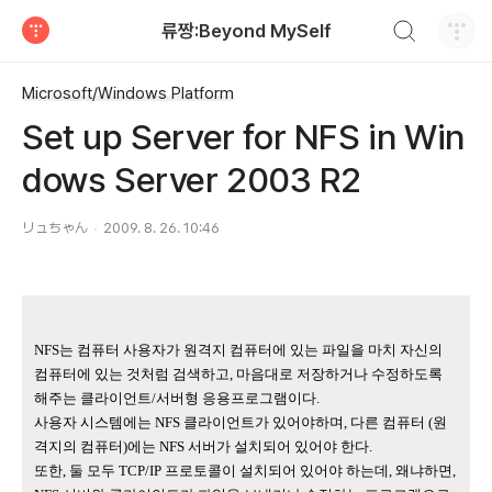
검색하기
류짱:Beyond MySelf
티스토리
Microsoft/Windows Platform
Set up Server for NFS in Win
dows Server 2003 R2
リュちゃん
2009. 8. 26. 10:46
NFS
는 컴퓨터 사용자가 원격지 컴퓨터에 있는 파일을 마치 자신의
컴퓨터에 있는 것처럼 검색하고
,
마음대로 저장하거나 수정하도록
해주는 클라이언트
/
서버형 응용프로그램이다
.
사용자 시스템에는
NFS
클라이언트가 있어야하며
,
다른 컴퓨터
(
원
격지의 컴퓨터
)
에는
NFS
서버가 설치되어 있어야 한다
.
또한
,
둘 모두
TCP/IP
프로토콜이 설치되어 있어야 하는데
,
왜냐하면
,