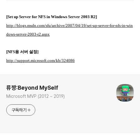
[Set up Server for NFS in Windows Server 2003 R2]
http://blogs.msdn.com/sfu/archive/2007/04/19/set-up-server-for-nfs-in-win
dows-server-2003-r2.aspx
[NFS용 서버 설정]
http://support.microsoft.com/kb/324086
로그 정보
류짱:Beyond MySelf
Microsoft MVP (2012 ~ 2019)
구독하기