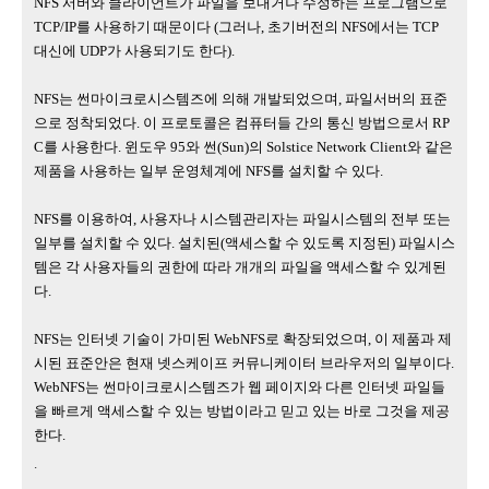
NFS
서버와 클라이언트가 파일을 보내거나 수정하는 프로그램으로
TCP/IP
를 사용하기 때문이다
(
그러나
,
초기버전의
NFS
에서는
TCP
대신에
UDP
가 사용되기도 한다
).
NFS
는 썬마이크로시스템즈에 의해 개발되었으며
,
파일서버의 표준
으로 정착되었다
.
이 프로토콜은 컴퓨터들 간의 통신 방법으로서
RP
C
를 사용한다
.
윈도우
95
와 썬
(Sun)
의
Solstice Network Client
와 같은
제품을 사용하는 일부 운영체계에
NFS
를 설치할 수 있다
.
NFS
를 이용하여
,
사용자나 시스템관리자는 파일시스템의 전부 또는
일부를 설치할 수 있다
.
설치된
(
액세스할 수 있도록 지정된
)
파일시스
템은 각 사용자들의 권한에 따라 개개의 파일을 액세스할 수 있게된
다
.
NFS
는 인터넷 기술이 가미된
WebNFS
로 확장되었으며
,
이 제품과 제
시된 표준안은 현재 넷스케이프 커뮤니케이터 브라우저의 일부이다
.
WebNFS
는 썬마이크로시스템즈가 웹 페이지와 다른 인터넷 파일들
을 빠르게 액세스할 수 있는 방법이라고 믿고 있는 바로 그것을 제공
한다
.
.