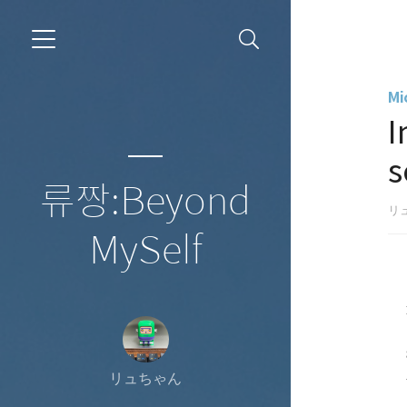
Mi
I
s
류짱:Beyond
リ
MySelf
リュちゃん