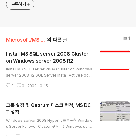
구독하기
더보기
Microsoft/MS SQL
의 다른 글
Install MS SQL server 2008 Cluster
on Windows server 2008 R2
글 내용
Install MS SQL server 2008 Cluster on Windows
server 2008 R2 SQL Server install Active Node
에서 SQL server 2008 설치 파일을 실행 한 후 New S
0
0
2009. 10. 15.
QL Server failover Cluster Installation 을 선택 합
니다. Product Key 입력 화면에서 자동으로 입력 된 Key
를 확인 하고 다음을 클릭합니다. License Terms 화면
그룹 설정 및 Quorum 디스크 변경, MS DC
에서 동의 함 [I accept the license terms] 체크 박스
를 선택 하고 Next 를 선택합니다. Setup Support File
T 설정
글 내용
s 화면에서 install을 클릭 합니다. SQL server 2008설
Windows server 2008 Hyper-v를 이용한 Window
치에 필요한 설치 파일들을 설치 합니다. 설치 후 설..
s Server Failover Cluster 구현 - 6 Windows serv
er 2008 Failove cluster 설치 – 2 그룹 설정 및 Quor