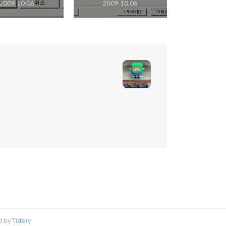
2009.10.06
2009.10.06
d by
Tistory