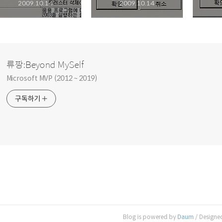
2009.10.14
2009.10.14
류짱:Beyond MySelf
Microsoft MVP (2012 ~ 2019)
구독하기
Blog is powered by
Daum
/ Designe