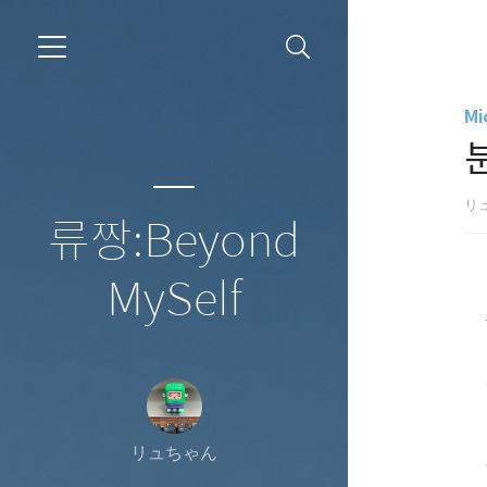
Mi
リ
류짱:Beyond
MySelf
リュちゃん