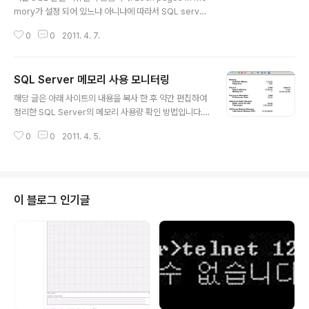
mory가 설정 되어 있느냐 아니냐에 따라서 SQL server
프로세스의 Working set(작업집합)의 모니터링 결과 값
0
0
2011. 4. 7.
이 완전 달라 지는 현상입니다. 지금까지 잘 모르고 있었던
내용이네요..-___-; [환 경] Windows Server 2008 R
2 / MS SQL Server 2008 + sp2 [문의 사항] 동일 환
SQL Server 메모리 사용 모니터링
경의 A 서버와 B서버의 SQL Server 성능 카운터 중 Wo
글 내용
rkingset - Private 의 사용량이 다른 이유? [증 상] A 서
해당 글은 아래 사이트의 내용을 복사 한 후 약간 편집하여
버의 물리적 메모리는 16G이며 SQL server의 Max M
정리한 SQL Server의 메모리 사용량 확인 방법입니다.
emory를 12G로 설정 한 후 성능 모니터에서 Working
메모리 사용 모니터링 http://technet.microsoft.com/
set - private을 확인 하면 아래와 같이..
0
0
2011. 4. 5.
ko-kr/library/ms176018.aspx 메모리 사용 모니터링
SQL Server의 인스턴스를 주기적으로 모니터링하여 메
모리 사용이 일반적인 범위를 벗어나지 않는지 확인할 수
있습니다. 메모리 부족 상태를 모니터링하려면 다음 개체
카운터를 사용하십시오. Memory: Available Bytes M
이 블로그 인기글
emory: Pages/sec Available Bytes 카운터는 현재
프로세스에 사용할 수 있는 메모리의 바이트 수를 나타냅
니다. Pages/sec 카운터는 하드 페이지 폴트 때문에 디
스크에서 가져오거나 작업..