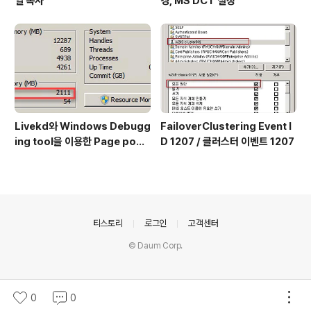
일 복사
경, MS DCT 설정
Livekd와 Windows Debugg
FailoverClustering Event I
ing tool을 이용한 Page pool
D 1207 / 클러스터 이벤트 1207
확인 방법
의안내
티스토리
로그인
고객센터
© Daum Corp.
0
0