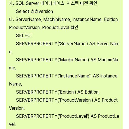
가. SQL Server 데이터베이스 시스템 버전 확인
Select @@version
나. ServerName, MachinName, InstanceName, Edition,
ProductVersion, ProductLevel 확인
SELECT
SERVERPROPERTY('ServerName') AS ServerNam
e,
SERVERPROPERTY('MachinName') AS MachinNa
me,
SERVERPROPERTY('InstanceName') AS Instance
Name,
SERVERPROPERTY('Edition') AS Edition,
SERVERPROPERTY('ProductVersion') AS Product
Version,
SERVERPROPERTY('ProductLevel') AS ProductLe
vel,