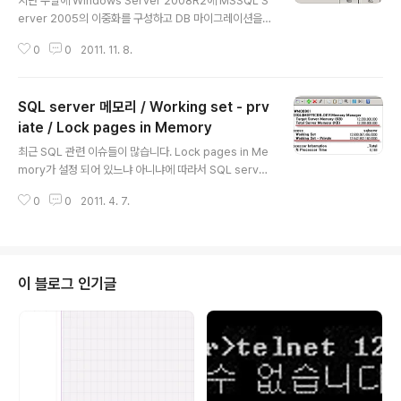
지난 주말에 Windows Server 2008R2에 MSSQL S
erver 2005의 이중화를 구성하고 DB 마이그레이션을
하였습니다. SQL Server 설치 완료후 'SQL Server Fu
0
0
2011. 11. 8.
lltext'를 온라인으로 만들지 못하는 오류가 발생하여 아래
와 같은 방법으로 해결 하였습니다. Windows Server 2
008 OS에 오랜만에 SQL Server 2005를 설치 했었네
SQL server 메모리 / Working set - prv
요^^ [환 경] Windows server 2008 R2 EE MSSQL
Server 2005 Failover cluster [증 상] 서비스를 시작
iate / Lock pages in Memory
글 내용
하려고 시도하는 동안 일반 서비스 'SQL Server Fulltex
최근 SQL 관련 이슈들이 많습니다. Lock pages in Me
t'을(를) 온라인으로 만들지 못했습니다(오류 '1075'). 가
mory가 설정 되어 있느냐 아니냐에 따라서 SQL server
능한 원인: 지정된 서비스 매개 변수가 잘못되..
프로세스의 Working set(작업집합)의 모니터링 결과 값
0
0
2011. 4. 7.
이 완전 달라 지는 현상입니다. 지금까지 잘 모르고 있었던
내용이네요..-___-; [환 경] Windows Server 2008 R
2 / MS SQL Server 2008 + sp2 [문의 사항] 동일 환
경의 A 서버와 B서버의 SQL Server 성능 카운터 중 Wo
rkingset - Private 의 사용량이 다른 이유? [증 상] A 서
이 블로그 인기글
버의 물리적 메모리는 16G이며 SQL server의 Max M
emory를 12G로 설정 한 후 성능 모니터에서 Working
set - private을 확인 하면 아래와 같이..