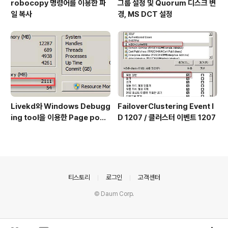
robocopy 명령어를 이용한 파
그룹 설정 및 Quorum 디스크 변
일 복사
경, MS DCT 설정
Livekd와 Windows Debugg
FailoverClustering Event I
ing tool을 이용한 Page pool
D 1207 / 클러스터 이벤트 1207
확인 방법
의안내
티스토리
로그인
고객센터
© Daum Corp.