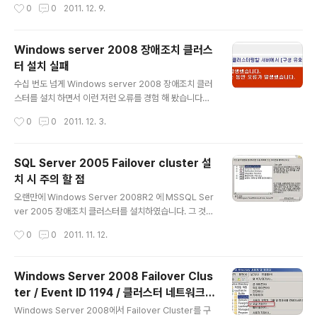
작성시간
0
0
2011. 12. 9.
다른 클라이언트와의 외부 통신에만 해당 네트워크 어댑터
니다. ㅋㅋ [환 경] Windows Server 2008 R2 / Failo
를 사용하도록 하려면 이 옵션을 선택합니..
ver cluster [증 상] 한 쪽 노드에서만 cluster를 포함한
모든 그룹의 네트워크 이름 리소스만 온라인 되지 않음 로
Windows server 2008 장애조치 클러스
그 이름: System 원본: Microsoft-Windows-Failov
터 설치 실패
erClustering 날짜: 2011-12-07 오후 4:34:54 이벤
글 내용
트 ID: 1207 작업 범주: 네트워크 이름 리소스 수준: 오류
수십 번도 넘게 Windows server 2008 장애조치 클러
키워드: 사용자: SYSTEM 컴퓨터: NodeB.ryuchan.kr
스터를 설치 하면서 이런 저런 오류를 경험 해 봤습니다만
설명: 클러스터 네트워크 이름 리소스 'MSSQL2008'을..
아래와같이 '정리 할수 없습니다'. '서비스가 시작되지 않았
작성시간
0
0
2011. 12. 3.
습니다.' 라는 오류와 메시지와 함게 클러스터가 설치가 실
패 된 건 처음 경험 했네요.... [환 경] Windows Server
2008R2 EE + SP1 [증 상] 정리 할 수 없습니다. 클러스
SQL Server 2005 Failover cluster 설
터를 만드는 동안 오류가 발생 하였습니다. 서비스가 시작
치 시 주의 할 점
되지 않았습니다. ryucluster 클러스터 구성을 시작하는
글 내용
중입니다. ryucluster 클러스터를 초기화하는 중입니다.
오랜만에 Windows Server 2008R2 에 MSSQL Ser
node1.ryuchan.kr 노드의 클러스터 상태를 확인하는 중
ver 2005 장애조치 클러스터를 설치하였습니다. 그 것도
입니다. 컴퓨터 개체 'ryucluster'에 대한 도메인을 검색
한번이 아닌 두번씩이나... 혹시라도 위와 같은 환경으로 다
작성시간
0
0
2011. 11. 12.
하는 중입니다. 도메인에..
음에 장애조치 클러스터를 구축해야한다면 아래 내용들을
참고해서 설치를 진행 해 보시기 바랍니다. 1. On a comp
uter that has a multicore processor, if the ratio o
Windows Server 2008 Failover Clus
f logical processors to physical sockets is not a
ter / Event ID 1194 / 클러스터 네트워크
power of 2, you cannot install SQL Server 2005
글 내용
이름 리소스의 온라인 실패
http://support.microsoft.com/default.aspx/kb/9
Windows Server 2008에서 Failover Cluster를 구