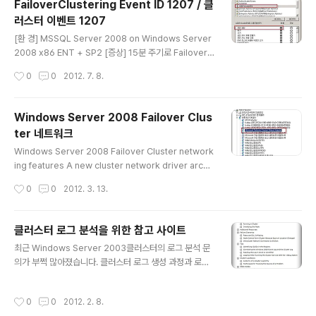
FailoverClustering Event ID 1207 / 클
100. 11 Host Name : SQL2012-node01 [설치 순서]
러스터 이벤트 1207
1 .Domain controller 서버에 ISCSI Target 설치 1-1 .
글 내용
DC에 로그온 후 서버 관리자를 실행 한 후 "Add roles a
[환 경] MSSQL Server 2008 on Windows Server
nd feat..
2008 x86 ENT + SP2 [증상] 15분 주기로 FailoverC
lustering Event ID 1207 발생 로그 이름: System 원
작성시간
0
0
2012. 7. 8.
본: Microsoft-Windows-FailoverClustering 날짜:
2012-03-06 오후 4:58:45 이벤트 ID: 1207 작업 범
주: 네트워크 이름 리소스 수준: 오류 키워드: 사용자: SYS
Windows Server 2008 Failover Clus
TEM 컴퓨터: w2k8-node1.ryuchan.kr 설명: 클러스터
ter 네트워크
네트워크 이름 리소스 '%1'을(를) 온라인 상태로 만들 수
글 내용
없습니다. 다음과 같은 이유로 '%2' 도메인에서 리소스와
Windows Server 2008 Failover Cluster network
연결된 컴퓨터 개체를 업데이트하지 못했습니다. %3. 관
ing features A new cluster network driver archit
련 오류 코드는 %4입니다. 클..
ecture The ability to locate cluster nodes on diff
작성시간
0
0
2012. 3. 13.
erent, routed networks in support of multi-site c
lusters Support for DHCP assigned IP addresse
s Improvements to the cluster health monitoring
클러스터 로그 분석을 위한 참고 사이트
(heartbeat) mechanism Support for IPv6 New cl
글 내용
최근 Windows Server 2003클러스터의 로그 분석 문
uster network driver architecture The legacy cl
의가 부쩍 많아졌습니다. 클러스터 로그 생성 과정과 로그
uster network driver (..
분석시 참고 할 만한 사이트를 정리 해 봅니다. [클러스트
에러 메시지 확인 방법] 명령 프롬프트에서 아래 명령어를
작성시간
0
0
2012. 2. 8.
실행 하면 에러 코드의 확인이 가능 합니다. net helpms