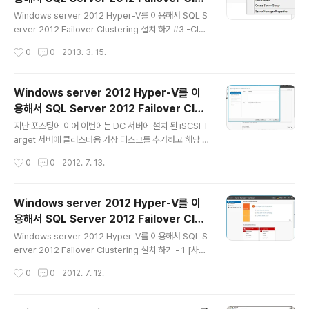
정보를 입력합니다. DTC용 디스크를 선택합니다. 구성을
글 내용
tering 설치 하기#3
다시 한번 확인 한 후 다음을 클릭합니다. DTC 설치가 완
Windows server 2012 Hyper-V를 이용해서 SQL S
료 되었습니다. 다음으로 설치 된 DTC의 설정을 변경합니
erver 2012 Failover Clustering 설치 하기#3 -Clus
다. 서버 관리자를 실행 후 Too => Component..
ter 구성 정말 오랜만에 업데이트를 합니다.^^ 양쪽 노드에
작성시간
0
0
2013. 3. 15.
디스크 할당이 모두 끝났으므로 이번에는 서버 관리자를
통해서 클러스터 기능을 추가한 후 쿼럼 디스크를 설정 하
도록 하겠습니다. 디스크 할당 과정은 생략합니다. (2008
Windows server 2012 Hyper-V를 이
클러스터 구성시 이미 다 했기 때문에...) 양쪽 노드에 쿼림,
용해서 SQL Server 2012 Failover Clus
MSDTC, SQL용 디스크가 제대로 할당 되었다는 가정 하
글 내용
tering 설치 하기#2
에 먼저 클러스터를 구성하도록 하겠습니다. 서버 관리자
지난 포스팅에 이어 이번에는 DC 서버에 설치 된 iSCSI T
를 실행 한 후 .netframework3.5(SQL 설치를 위해 반
arget 서버에 클러스터용 가상 디스크를 추가하고 해당 디
드시 필요) 와 failoverclustering 기능을 추가 합니다.
스크를 각 노드에 연결 방법을 알아 보도록 하겠습니다. 먼
작성시간
0
0
2012. 7. 13.
만약 기능 설치 ..
저 iSCSI 타겟 서버의 서버 관리자에서 로컬 서버를 선택
후 File and Storage Services를 선택 한 합니다. File
and Storage Services 관리자 화면에서 iSCSI를 선택
Windows server 2012 Hyper-V를 이
한 후 오른쪽 Task를 클릭하여 "New iSCSI Virtual Dis
용해서 SQL Server 2012 Failover Clus
k를 선택 합니다. New iSCSI Virtual Disk 마법사가 시
글 내용
tering 설치 하기#1
작 되면 아래 그림에서 처럼 미리 설정 된 iSCSI 타겟용 디
Windows server 2012 Hyper-V를 이용해서 SQL S
스크인 E 드라이브를 선택한 후 Next를 클릭 합니다. 먼저
erver 2012 Failover Clustering 설치 하기 - 1 [사전
SQLData용 디스크를 만들기 위해 name에 SQ..
구성] 가상 머신 3대 생성 1. DC & ISCSI Target & Stor
작성시간
0
0
2012. 7. 12.
age Server IP : 192.168.100.1 Domain Name: ryu
chan2012.kr 2. Node1 IP : 192.168.100. 10 Host
Name : SQL2012-node01 3. Node2 IP : 192.168.