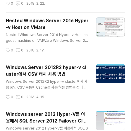
작성시간
0
0
2018. 2. 22.
니다. 그리고 VM을 생..
설치 하는 방법을 참고하여 이번에는 VMWare에 Windo
ws Server 2016 Hyper-V Cluster를 설치 하는 방법
을 공유합니다.[환경]Windows Server 2016 ENT gu
Nested Windows Server 2016 Hyper
est Machine on VMWare esxi6.0[작업 방법]먼저 V
-v Host on VMare
center를 통해서 2대의 Windows Server 2016 게스
글 내용
트 머신을 만들고 지난 번 포스팅 한 Windows Server
Nested Windows Server 2016 Hyper-v Host as
2016 Hyper-v 서버를 VMWare Esxi6.0 호스트에 게
guest machine on VMWare Windows Server 20
스트 머신으로 설치 하는 방법을참고..
16 Hyper-v 서버를 VMWare Esxi6.0 호스트에 게스
작성시간
0
0
2018. 2. 19.
트 머신으로 설치 하는 방법입니다. Windows 2016 서
버의 Hyper-v 기능을 이용하기 위해서는 아래와 같이 해
당 게스트 머신의 CPU 옵션의 변경이 필요합니다. 참고로
Windows Server 2012R2 hyper-v cl
설치시 기본적으로 아래 그림 처럼 Automatic으로 설정
uster에서 CSV 캐시 사용 방법
이 됩니다. VMWare에서 Windows 게스트 머신을 설치
글 내용
하는 방법은 따로 설명 드리지 않고 Vcenter를 통해서 Wi
Windows Server 2012R2 hyper-v cluster에서 사
ndows Server 2016 게스트 머신을 생성하였다고 가정
용 중인 CSV 볼륨에 Cache를 사용 하는 방법을 정리 해
을 하고 Windows Server 2016 Hyper-v Host o..
보았습니다. [설정 방법] Windows Server 2012R2에
작성시간
0
0
2016. 4. 15.
서는 BlockCacheSize가 Default로 Enable 되어 있지
만 Size는 Zero로 설정 되어 있기 때문에 Cache 사이즈
는 아래 명령어를 통해서 설정 해줘야 합니다. Windows
Windows server 2012 Hyper-V를 이
2012R2의 경우 Cachesize는 물리적 메모리의 최대 8
용해서 SQL Server 2012 Failover Clus
0%설정 가능합니다만 권장은 512MB 입니다. 설정 된 c
글 내용
tering 설치 하기#6- SQL 추가노드
ache size를 모니터링 하기위해서는 성능 모니터를 실행
Windows server 2012 Hyper-V를 이용해서 SQL S