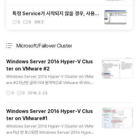
특정 Service가 시작되지 않을 경우, 사용자
모드 덤프 수집 및 디버깅 방법
0
0
조회
2
Microsoft/Failover Cluster
분류 전체보기
주요 글 목록
Windows Server 2016 Hyper-V Clus
ter on VMware #2
글 내용
Windows Server 2016 Hyper-V Cluster on VMw
are #2지난번 글에 이어 본격적으로 VMware 에 Wind
ows Server 2016 Hyper-v Cluster를 설치하기위해
작성시간
0
0
2018. 2. 23.
각 노드에 Hyper-v 는 이미 설치 하였다는 가정하에 Fail
over Clustering 역할을 설치합니다. 각노드에 Failove
r Clustering 역할의 설치가 완료되면 클러스터의 유효성
Windows Server 2016 Hyper-V Clus
검사를 진행합니다. 유효성검사가 문제없이 완료되면 아래
ter on VMware#1
와 같이 클러스터를 생성합니다. 클러스터의 생성이 완료
글 내용
되면 아래 그림 처럼 hyper-v 클러스터에서 사용할 공유
Windows Server 2016 Hyper-V Cluster on VMw
디스클 CSV 볼륨으로 변경합니다. CSV볼륨으로 생성 된
are지난 번 포스팅한 Windows Server 2016 Hyper-
스토리지를 Hyper-v에서 사용할 기본 디스크로 설정 합
v 서버를 VMWare Esxi6.0 호스트에 게스트 머신으로