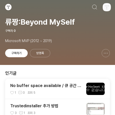
검색하기
티스토리
류짱:Beyond MySelf
구독자
0
Microsoft MVP (2012 ~ 2019)
구독하기
방명록
신고하기 레이어
열기
인기글
No buffer space available / 큐 공간 또
는 버퍼가 부족 현상
1
0
조회
5
Trustedinstaller 추가 방법
3
1
조회
3