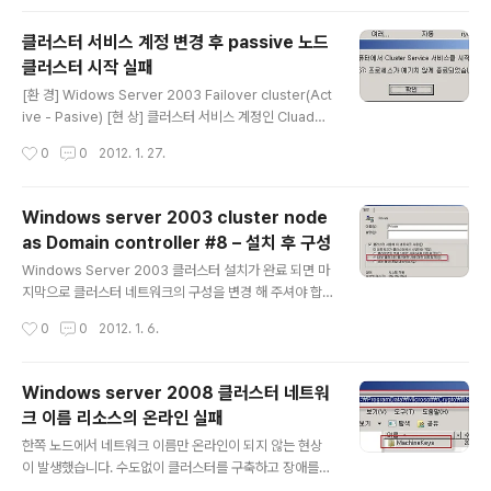
g [error_number] C:\Users\Administrator>net h
elpmsg 32 The process cannot access the file
클러스터 서비스 계정 변경 후 passive 노드
because it is being used by another process. [L
클러스터 시작 실패
og Summary of Cluster Formation] When the Clu
글 내용
ster service forms a cluster, it does the followi..
[환 경] Widows Server 2003 Failover cluster(Act
ive - Pasive) [현 상] 클러스터 서비스 계정인 Cluadmi
n의 패스워드를 변경 한 후 passive node의 cluster s
작성시간
0
0
2012. 1. 27.
ervice 시작이 실패 됨 [확인 사항] 1. 클러스터 서비스 계
정인 Cluadmin의 패스워드를 변경 한 후 passive nod
e의 cluster service를 재 시작 함 2. 바뀐 암호를 입력
Windows server 2003 cluster node
한 후 서비스를 재 시작 하였지만 클러스터 서비스가 시작
as Domain controller #8 – 설치 후 구성
되지 않으며 아래와 같은 오류 메시지가 발생 오류 1067:
글 내용
프로세스가 예기치 않게 종료되었습니다. 3. 이전에 사용
Windows Server 2003 클러스터 설치가 완료 되면 마
하던 암호를 입력하여도 서비스가 시작 되지 않음 4. 클러
지막으로 클러스터 네트워크의 구성을 변경 해 주셔야 합
스터 관리자에서 passive 노드의 연결이 끊기고 네트..
니다. 자세한 사항은 아래 내용을 참고 하시기 바랍니다. 하
작성시간
0
0
2012. 1. 6.
트비트 구성 각 노드에서 네트워크를 제대로 구성하고 클
러스터 서비스를 구성한 후에는 클러스터에서 네트워크의
기능을 정의하기 위해 네트워크 역할을 구성해야 합니다.
Windows server 2008 클러스터 네트워
클러스터 관리자의 네트워크 구성 옵션 목록은 다음과 같
크 이름 리소스의 온라인 실패
습니다. 클러스터 사용에 이 네트워크 사용: 이 확인란이 선
글 내용
택되어 있으면 클러스터 서비스에서 해당 네트워크를 사용
한쪽 노드에서 네트워크 이름만 온라인이 되지 않는 현상
합니다. 모든 네트워크의 이 확인란은 기본적으로 선택되
이 발생했습니다. 수도없이 클러스터를 구축하고 장애를
어 있습니다. 클라이언트 액세스에만 사용(공용 네트워크):
지원 하지만 정말 같은 이슈는 한번도 발생을 안하는 듯 합