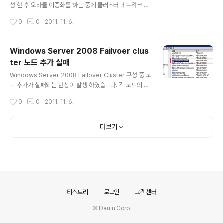
54835 CPU core가 2의 배수가 아닐 경우 SQL ..
성 한 후 오라클 이중화를 하는 중에 클러스터 네트워크 이
름 리소스의 온라인 실패 현상이 발생 하여 아래와 같이 조
작성시간
0
0
2011. 11. 6.
치를 하였습니다. MSDTC나 SQL Server의 클러스터
네트워크 이름이 온라인 되지 않을 경우에도 동일하게 아
래와 같이 조치를 할 수 있습니다. [환 경] Windows ser
Windows Server 2008 Failvoer clus
ver 2008 Failvoer cluster [증 상] Event ID 1194 /
ter 노드 추가 실패
클러스터 네트워크 이름 리소스의 온라인 실패 Event ID 1
글 내용
194 Source Microsoft-Windows-FailoverCluste
Windows Server 2008 Failover Cluster 구성 중 노
ring 다음과 같은 이유로 클러스터 네트워크 이름 리소스
드 추가가 실패되는 현상이 발생 하였습니다. 각 노드의 정
'Oracle'이(가) 'ryuchan.kr'도메인에 있는 ..
책을 확인 결과 네트워크 컴퓨터에서 이 컴퓨터 엑세스에
작성시간
0
0
2011. 11. 6.
'Authenticated Users' 가 포함 되어 있었고 DHCP 클
라이언트 서비스도 정상적으로 실행 중이었습니다. 그런데
혹시나 해서 Net share 명령어를 이용해서 공유를 확인
더보기
해 보았습니다. C$와 Admin$ 공유가 제거 되어 있어서
수동으로 각 공유를 생성 하였습니다. 해당 공유를 수동으
로 만든 후 다시 노드 추가를 시도 하였지만 다시 실패가 되
었습니다. 원인이 무엇일까 고민하다가 다시 기본공유를
확인 해 보았습니다. 아니나 다를까 다시 C$와 Admin
$공유가 보이지 않았습니다. 혹시 기본 공유를 레..
의안내
티스토리
로그인
고객센터
© Daum Corp.